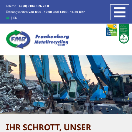
Telefon
+49 (0) 9104 8 26 22 0
Öffnungszeiten
von 8:00 - 12:00 und 13:00 - 16:30 Uhr
DE
|
EN
UNTERNEHMEN
LEISTUNGEN
METALLHANDEL
ZINK, ZINN, BLEI
ELEKTROALTGERÄTE/ -KOMPONENTEN
GEWERBE- UND INDUSTRIESERVICES
RECYCLING VON PRODUKTIONSABFÄLLEN
SONST. LEISTUNGEN
WIR ÜBER UNS
STANDORT
ZERTIFIZIERUNG
IHR SCHROTT, UNSER